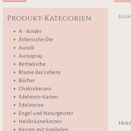
Produkt-Kategorien
Einze
A - Kinder
Ätherische Öle
Auraöl
Auraspray
Bettwäsche
Blume des Lebens
Bücher
Chakrakerzen
Edelstein-Karten
Edelsteine
Engel und Naturgeister
Heilkräuterkerzen
Her
Kerzen mit Symbolen