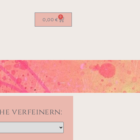
0
0,00
€
he verfeinern: