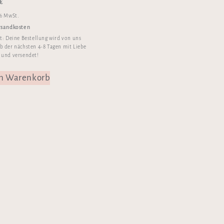
€
 % MwSt.
rsandkosten
it:
Deine Bestellung wird von uns
b der nächsten 4-8 Tagen mit Liebe
 und versendet!
en Warenkorb