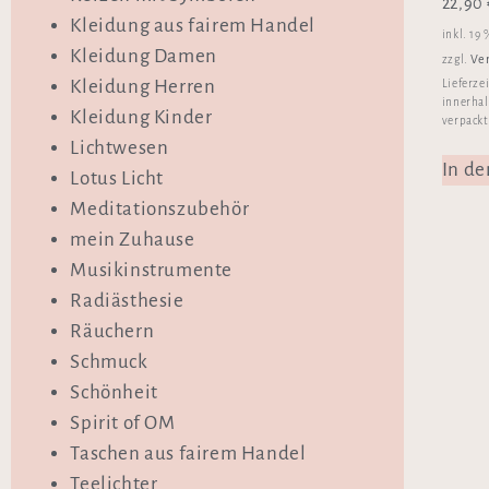
22,90
Kleidung aus fairem Handel
inkl. 19
Kleidung Damen
Ve
zzgl.
Kleidung Herren
Lieferze
innerhal
Kleidung Kinder
verpackt
Lichtwesen
In d
Lotus Licht
Meditationszubehör
mein Zuhause
Musikinstrumente
Radiästhesie
Räuchern
Schmuck
Schönheit
Spirit of OM
Taschen aus fairem Handel
Teelichter