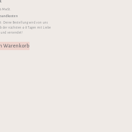
€
 % MwSt.
rsandkosten
it:
Deine Bestellung wird von uns
b der nächsten 4-8 Tagen mit Liebe
 und versendet!
en Warenkorb