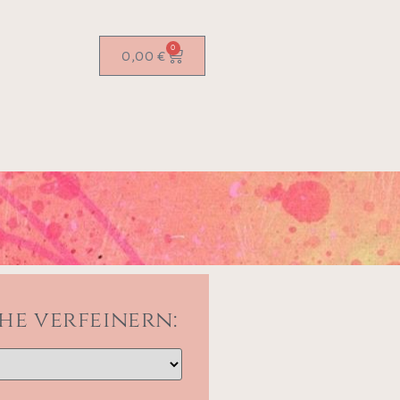
0
0,00
€
he verfeinern: