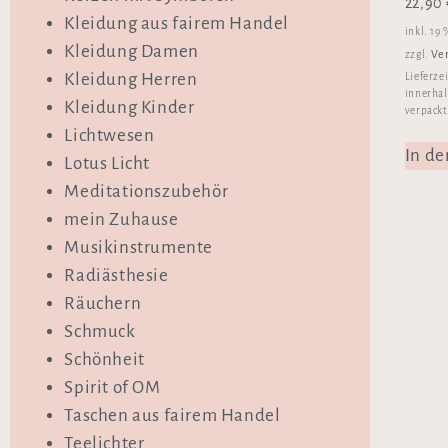
22,90
Kleidung aus fairem Handel
inkl. 19
Kleidung Damen
Ve
zzgl.
Kleidung Herren
Lieferze
innerhal
Kleidung Kinder
verpackt
Lichtwesen
In d
Lotus Licht
Meditationszubehör
mein Zuhause
Musikinstrumente
Radiästhesie
Räuchern
Schmuck
Schönheit
Spirit of OM
Taschen aus fairem Handel
Teelichter