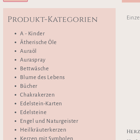
Produkt-Kategorien
Einze
A - Kinder
Ätherische Öle
Auraöl
Auraspray
Bettwäsche
Blume des Lebens
Bücher
Chakrakerzen
Edelstein-Karten
Edelsteine
Engel und Naturgeister
Heilkräuterkerzen
Her
Kerzen mit Symbolen