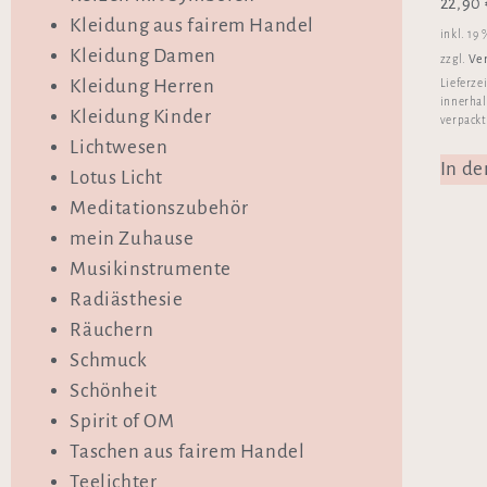
22,90
Kleidung aus fairem Handel
inkl. 19
Kleidung Damen
Ve
zzgl.
Kleidung Herren
Lieferze
innerhal
Kleidung Kinder
verpackt
Lichtwesen
In d
Lotus Licht
Meditationszubehör
mein Zuhause
Musikinstrumente
Radiästhesie
Räuchern
Schmuck
Schönheit
Spirit of OM
Taschen aus fairem Handel
Teelichter