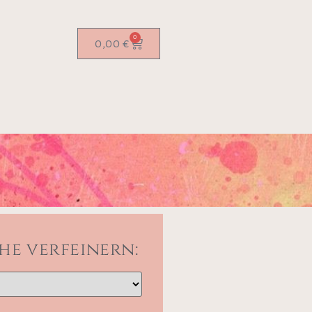
0
0,00
€
he verfeinern: