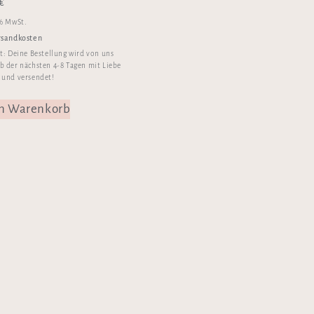
€
 % MwSt.
rsandkosten
it:
Deine Bestellung wird von uns
b der nächsten 4-8 Tagen mit Liebe
 und versendet!
en Warenkorb