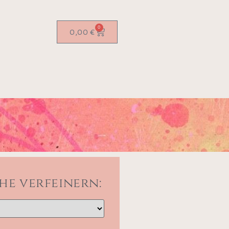
0
0,00
€
he verfeinern: