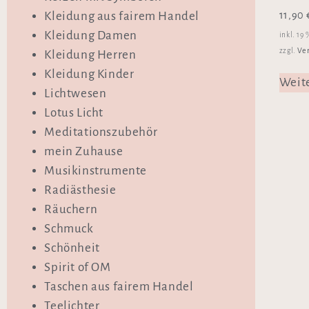
11,90
Kleidung aus fairem Handel
Kleidung Damen
inkl. 19
Ve
zzgl.
Kleidung Herren
Kleidung Kinder
Weit
Lichtwesen
Lotus Licht
Meditationszubehör
mein Zuhause
Musikinstrumente
Radiästhesie
Räuchern
Schmuck
Schönheit
Spirit of OM
Taschen aus fairem Handel
Teelichter