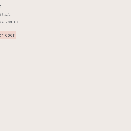
€
 % MwSt.
rsandkosten
erlesen