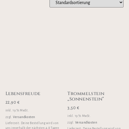
Lebensfreude
Trommelstein
„Sonnenstein“
22,90
€
3,50
€
inkl. 19 % MwSt.
inkl. 19 % MwSt.
Versandkosten
zzgl.
Versandkosten
zzgl.
Lieferzeit:
Deine Bestellung wird von
uns innerhalb der nächsten 4-8 Tagen
Lieferzeit:
Deine Bestellung wird von