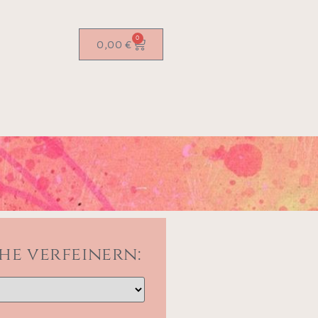
0
0,00
€
he verfeinern: