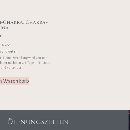
n-Chakra, Chakra-
Ajna
€
 % MwSt.
rsandkosten
it:
Deine Bestellung wird von uns
b der nächsten 4-8 Tagen mit Liebe
 und versendet!
en Warenkorb
Öffnungszeiten: