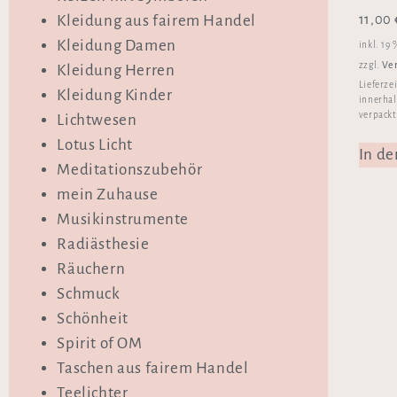
11,00
Kleidung aus fairem Handel
Kleidung Damen
inkl. 19
Ve
zzgl.
Kleidung Herren
Lieferze
Kleidung Kinder
innerhal
verpackt
Lichtwesen
Lotus Licht
In d
Meditationszubehör
mein Zuhause
Musikinstrumente
Radiästhesie
Räuchern
Schmuck
Schönheit
Spirit of OM
Taschen aus fairem Handel
Teelichter