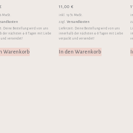
€
11,00
€
1
 % MwSt.
inkl. 19 % MwSt.
i
rsandkosten
Versandkosten
zzgl.
z
it:
Deine Bestellung wird von uns
Lieferzeit:
Deine Bestellung wird von uns
L
b der nächsten 4-8 Tagen mit Liebe
innerhalb der nächsten 4-8 Tagen mit Liebe
i
 und versendet!
verpackt und versendet!
v
en Warenkorb
In den Warenkorb