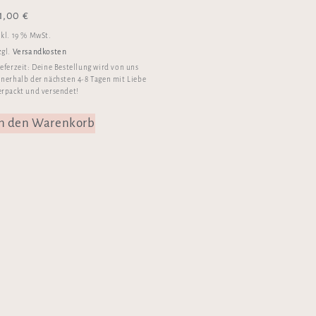
1,00
€
nkl. 19 % MwSt.
Versandkosten
zgl.
ieferzeit:
Deine Bestellung wird von uns
nnerhalb der nächsten 4-8 Tagen mit Liebe
erpackt und versendet!
In den Warenkorb