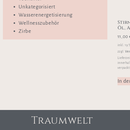
Unkategorisiert
Wasserenergetisierung
Stir
Wellnesszubehör
Öl, 
Zirbe
11,00
inkl. 19
Ve
zzgl.
Lieferze
innerhal
verpackt
In d
Traumwelt