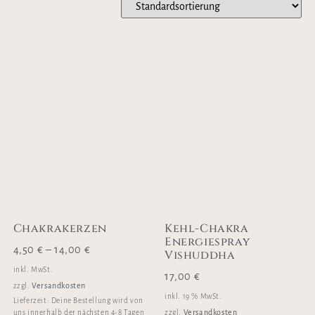
Chakrakerzen
Kehl-Chakra
Energiespray
4,50
€
–
14,00
€
Vishuddha
inkl. MwSt.
17,00
€
Versandkosten
zzgl.
inkl. 19 % MwSt.
Lieferzeit:
Deine Bestellung wird von
Versandkosten
zzgl.
uns innerhalb der nächsten 4-8 Tagen