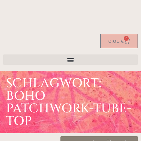
0
0,00
€
SCHLAGWORT:
BOHO
PATCHWORK-TUBE-
TOP