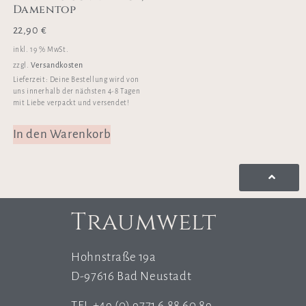
Damentop
22,90
€
inkl. 19 % MwSt.
Versandkosten
zzgl.
Lieferzeit:
Deine Bestellung wird von
uns innerhalb der nächsten 4-8 Tagen
mit Liebe verpackt und versendet!
In den Warenkorb
Traumwelt
Hohnstraße 19a
D-97616 Bad Neustadt
TEL +49 (0) 9771 6 88 60 89