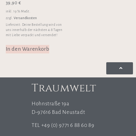
39,90
€
inkl. 19 % MwSt.
Versandkosten
zzgl.
Lieferzeit:
Deine Bestellung wird von
uns innerhalb der nächsten 4-8 Tagen
mit Liebe verpackt und versendet!
In den Warenkorb
Traumwelt
Hohnstraße 19a
D-97616 Bad Neustadt
TEL +49 (0) 9771 6 88 60 89