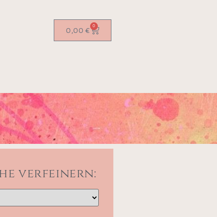
0
0,00
€
he verfeinern: