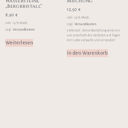
Wassersteine
Mischung
„Bergkristall“
12,50
€
8,90
€
inkl. 19 % MwSt.
inkl. 19 % MwSt.
Versandkosten
zzgl.
Versandkosten
zzgl.
Lieferzeit:
Deine Bestellung wird von
uns innerhalb der nächsten 4-8 Tagen
mit Liebe verpackt und versendet!
Weiterlesen
In den Warenkorb