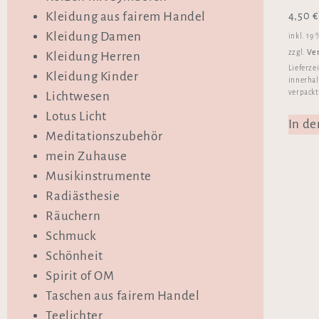
4,50
€
Kleidung aus fairem Handel
Kleidung Damen
inkl. 19
Ve
zzgl.
Kleidung Herren
Lieferze
Kleidung Kinder
innerhal
verpackt
Lichtwesen
Lotus Licht
In d
Meditationszubehör
mein Zuhause
Musikinstrumente
Radiästhesie
Räuchern
Schmuck
Schönheit
Spirit of OM
Taschen aus fairem Handel
Teelichter