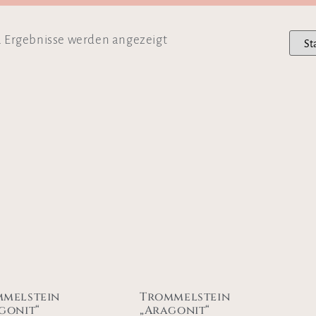
2 Ergebnisse werden angezeigt
melstein
Trommelstein
gonit“
„Aragonit“