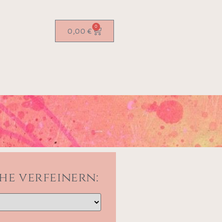
0
0,00
€
he verfeinern: