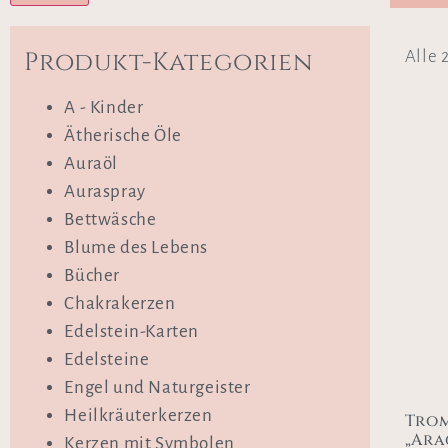
Produkt-Kategorien
Alle 
A - Kinder
Ätherische Öle
Auraöl
Auraspray
Bettwäsche
Blume des Lebens
Bücher
Chakrakerzen
Edelstein-Karten
Edelsteine
Engel und Naturgeister
Heilkräuterkerzen
Trom
„Ara
Kerzen mit Symbolen