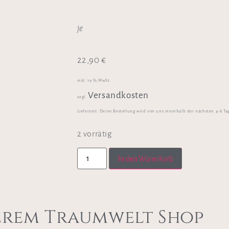
je
22,90
€
inkl. 19 % MwSt.
Versandkosten
zzgl.
Lieferzeit:
Deine Bestellung wird von uns innerhalb der nächsten 4-8 Ta
2 vorrätig
In den Warenkorb
erem Traumwelt Shop