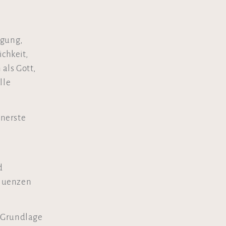
ugung,
ichkeit,
als Gott,
lle
nnerste
.
d
equenzen
 Grundlage