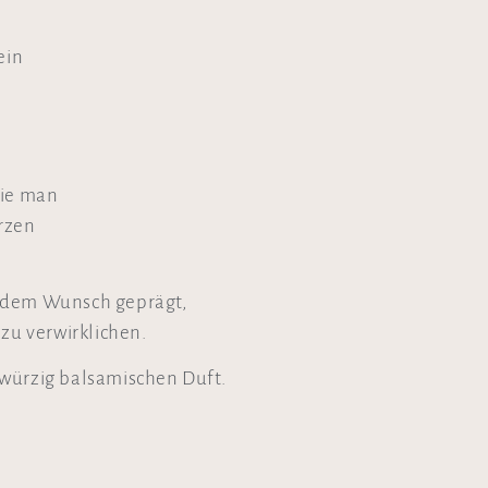
ein
die man
rzen
d dem Wunsch geprägt,
 zu verwirklichen.
 würzig balsamischen Duft.