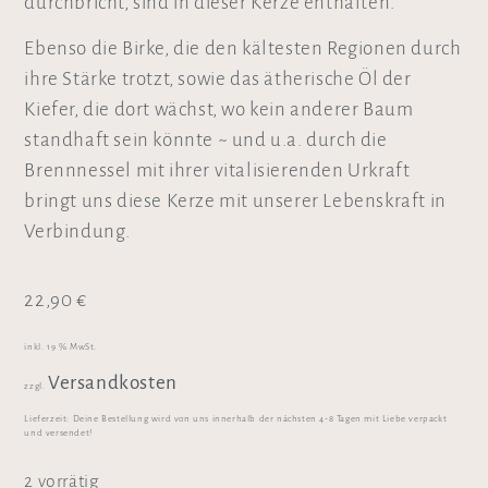
durchbricht, sind in dieser Kerze enthalten.
Ebenso die Birke, die den kältesten Regionen durch
ihre Stärke trotzt, sowie das ätherische Öl der
Kiefer, die dort wächst, wo kein anderer Baum
standhaft sein könnte ~ und u.a. durch die
Brennnessel mit ihrer vitalisierenden Urkraft
bringt uns diese Kerze mit unserer Lebenskraft in
Verbindung.
22,90
€
inkl. 19 % MwSt.
Versandkosten
zzgl.
Lieferzeit:
Deine Bestellung wird von uns innerhalb der nächsten 4-8 Tagen mit Liebe verpackt
und versendet!
2 vorrätig