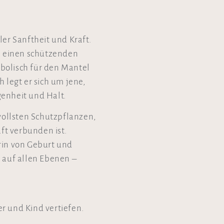
ller Sanftheit und Kraft.
an einen schützenden
bolisch für den Mantel
 legt er sich um jene,
enheit und Halt.
tvollsten Schutzpflanzen,
aft verbunden ist.
rin von Geburt und
n auf allen Ebenen –
r und Kind vertiefen.