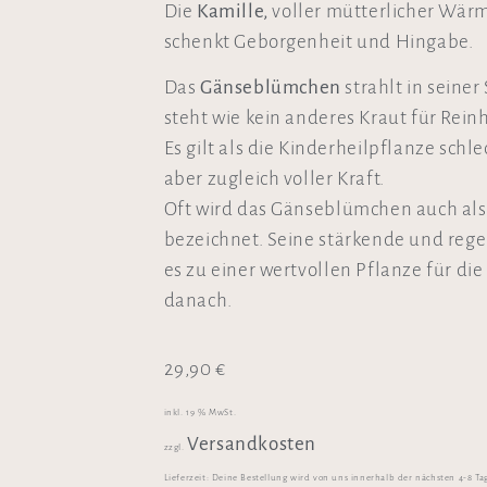
Die
Kamille,
voller mütterlicher Wär
schenkt Geborgenheit und Hingabe.
Das
Gänseblümchen
strahlt in seine
steht wie kein anderes Kraut für Rein
Es gilt als die Kinderheilpflanze schle
aber zugleich voller Kraft.
Oft wird das Gänseblümchen auch als
bezeichnet. Seine stärkende und reg
es zu einer wertvollen Pflanze für die
danach.
29,90
€
inkl. 19 % MwSt.
Versandkosten
zzgl.
Lieferzeit:
Deine Bestellung wird von uns innerhalb der nächsten 4-8 Ta