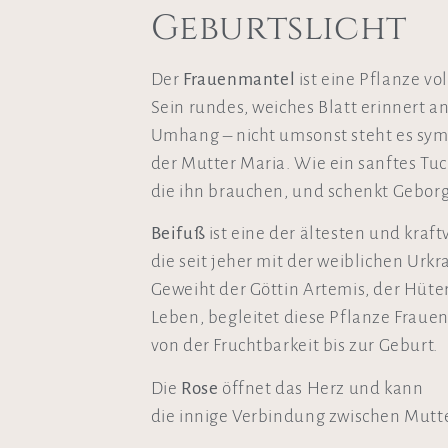
Geburtslicht
Der
Frauenmantel
ist eine Pflanze vo
Sein rundes, weiches Blatt erinnert 
Umhang – nicht umsonst steht es sym
der Mutter Maria. Wie ein sanftes Tuch
die ihn brauchen, und schenkt Geborg
Beifuß
ist eine der ältesten und kraf
die seit jeher mit der weiblichen Urkr
Geweiht der Göttin Artemis, der Hüte
Leben, begleitet diese Pflanze Fraue
von der Fruchtbarkeit bis zur Geburt.
Die
Rose
öffnet das Herz und kann
die innige Verbindung zwischen Mutte