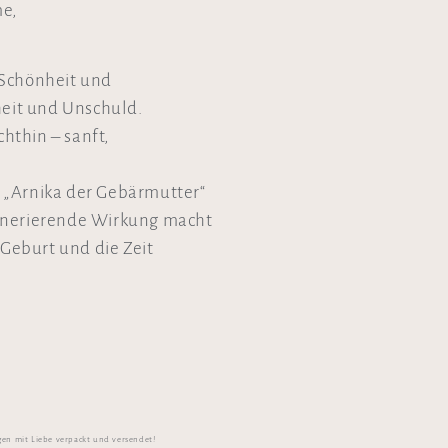
me,
r Schönheit und
heit und Unschuld.
chthin – sanft,
 „Arnika der Gebärmutter“
enerierende Wirkung macht
 Geburt und die Zeit
gen mit Liebe verpackt und versendet!