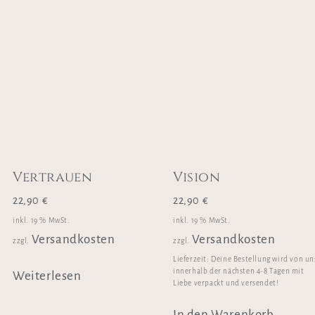
Vertrauen
Vision
22,90
€
22,90
€
inkl. 19 % MwSt.
inkl. 19 % MwSt.
Versandkosten
Versandkosten
zzgl.
zzgl.
Lieferzeit:
Deine Bestellung wird von un
innerhalb der nächsten 4-8 Tagen mit
Weiterlesen
Liebe verpackt und versendet!
In den Warenkorb