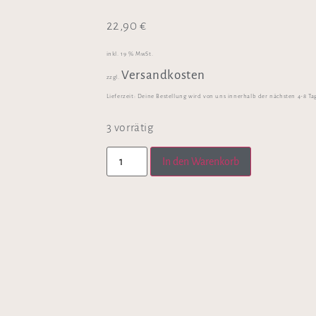
22,90
€
inkl. 19 % MwSt.
Versandkosten
zzgl.
Lieferzeit:
Deine Bestellung wird von uns innerhalb der nächsten 4-8 Ta
3 vorrätig
In den Warenkorb