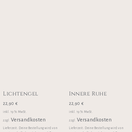
Lichtengel
Innere Ruhe
22,90
€
22,90
€
inkl. 19 % MwSt.
inkl. 19 % MwSt.
Versandkosten
Versandkosten
zzgl.
zzgl.
Lieferzeit:
Deine Bestellung wird von
Lieferzeit:
Deine Bestellung wird von