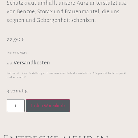
Schutzkraut umhüllt unsere Aura unterstützt u.a.
von Benzoe, Storax und Frauenmantel, die uns
segnen und Geborgenheit schenken.
22,90
€
inkl. 19 % MwSt.
Versandkosten
zzgl.
Lieferzeit:
Deine Bestellung wird von uns innerhalb der nächsten 4-8 Tagen mit Liebe verpackt
und versendet!
3 vorrätig
In den Warenkorb