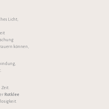
ches Licht;
eit
ischung
trauern können,
bindung,
.
 Zeit.
der
Rotklee
osigkeit.