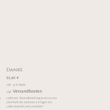
Danke
22,90
€
inkl. 19 % MwSt.
Versandkosten
zzgl.
s
Lieferzeit:
Deine Bestellung wird von uns
innerhalb der nächsten 4-8 Tagen mit
Liebe verpackt und versendet!