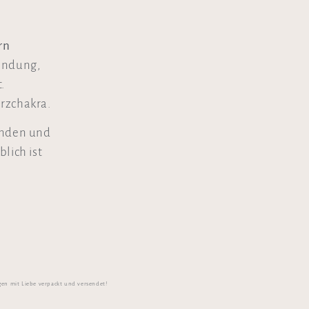
rn
bindung,
.
rzchakra.
enden und
lich ist
gen mit Liebe verpackt und versendet!