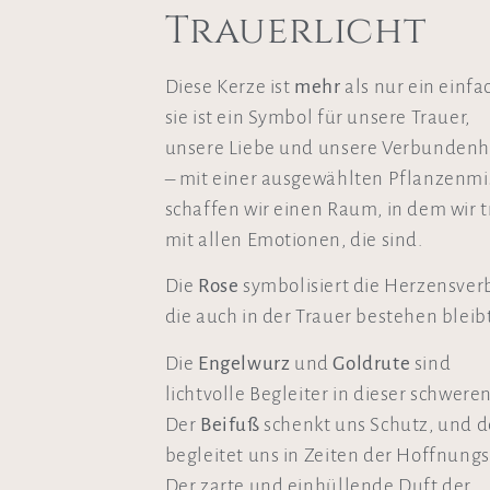
Trauerlicht
Diese Kerze ist
mehr
als nur ein einfa
sie ist ein Symbol für unsere Trauer,
unsere Liebe und unsere Verbundenh
– mit einer ausgewählten Pflanzenm
schaffen wir einen Raum, in dem wir 
mit allen Emotionen, die sind.
Die
Rose
symbolisiert die Herzensver
die auch in der Trauer bestehen bleibt
Die
Engelwurz
und
Goldrute
sind
lichtvolle Begleiter in dieser schweren
Der
Beifuß
schenkt uns Schutz, und 
begleitet uns in Zeiten der Hoffnungsl
Der zarte und einhüllende Duft der