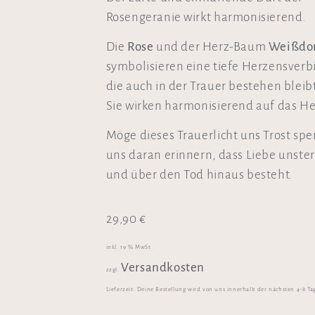
Rosengeranie wirkt harmonisierend.
Die
Rose
und der Herz-Baum
Weißdo
symbolisieren eine tiefe Herzensver
die auch in der Trauer bestehen bleibt
Sie wirken harmonisierend auf das He
Möge dieses Trauerlicht uns Trost sp
uns daran erinnern, dass Liebe unsterb
und über den Tod hinaus besteht.
29,90
€
inkl. 19 % MwSt.
Versandkosten
zzgl.
Lieferzeit:
Deine Bestellung wird von uns innerhalb der nächsten 4-8 Ta