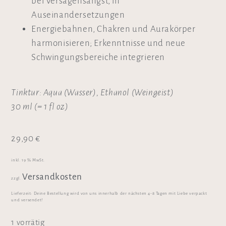
bei Versagensangst, in
Auseinandersetzungen
Energiebahnen, Chakren und Aurakörper
harmonisieren; Erkenntnisse und neue
Schwingungsbereiche integrieren
Tinktur: Aqua (Wasser), Ethanol (Weingeist)
30 ml (= 1 fl oz)
29,90
€
inkl. 19 % MwSt.
Versandkosten
zzgl.
Lieferzeit:
Deine Bestellung wird von uns innerhalb der nächsten 4-8 Tagen mit Liebe verpackt
und versendet!
1 vorrätig