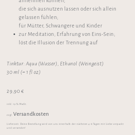
annehmen können;
die sich ausnutzen lassen oder sich allein
gelassen fühlen;
für Mütter, Schwangere und Kinder
zur Meditation; Erfahrung von Eins-Sein;
löst die Illusion der Trennung auf
Tinktur: Aqua (Wasser), Ethanol (Weingeist)
30 ml (= 1 fl oz)
29,90
€
inkl. 19 % MwSt.
Versandkosten
zzgl.
Lieferzeit:
Deine Bestellung wird von uns innerhalb der nächsten 4-8 Tagen mit Liebe verpackt
und versendet!