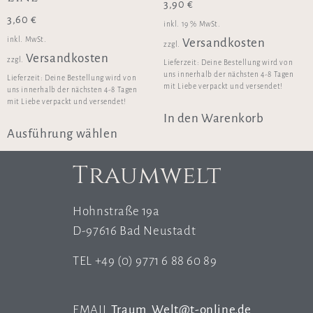
3,90
€
3,60
€
inkl. 19 % MwSt.
inkl. MwSt.
Versandkosten
zzgl.
Versandkosten
zzgl.
Lieferzeit:
Deine Bestellung wird von
uns innerhalb der nächsten 4-8 Tagen
Lieferzeit:
Deine Bestellung wird von
mit Liebe verpackt und versendet!
uns innerhalb der nächsten 4-8 Tagen
mit Liebe verpackt und versendet!
In den Warenkorb
Ausführung wählen
Traumwelt
Hohnstraße 19a
D-97616 Bad Neustadt
TEL +49 (0) 9771 6 88 60 89
EMAIL
Traum_Welt@t-online.de