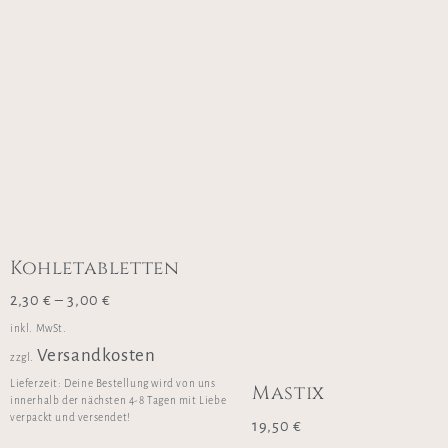
Kohletabletten
2,30
€
–
3,00
€
inkl. MwSt.
Versandkosten
zzgl.
Lieferzeit:
Deine Bestellung wird von uns
Mastix
innerhalb der nächsten 4-8 Tagen mit Liebe
verpackt und versendet!
19,50
€