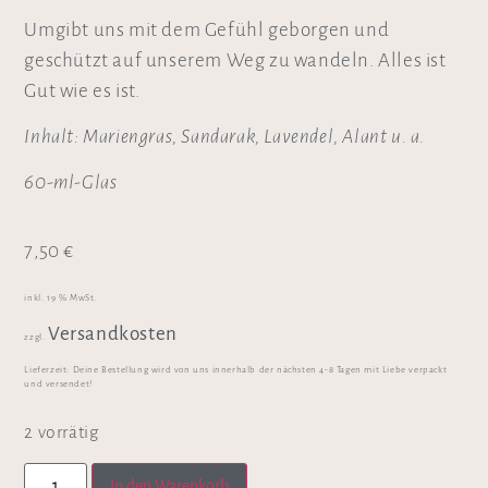
Umgibt uns mit dem Gefühl geborgen und
geschützt auf unserem Weg zu wandeln. Alles ist
Gut wie es ist.
Inhalt: Mariengras, Sandarak, Lavendel, Alant u. a.
60-ml-Glas
7,50
€
inkl. 19 % MwSt.
Versandkosten
zzgl.
Lieferzeit:
Deine Bestellung wird von uns innerhalb der nächsten 4-8 Tagen mit Liebe verpackt
und versendet!
2 vorrätig
In den Warenkorb