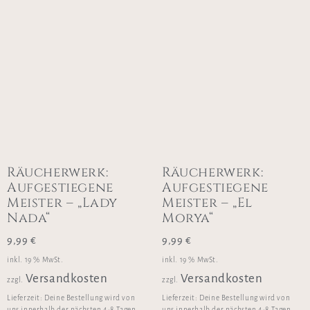
Räucherwerk:
Räucherwerk:
Aufgestiegene
Aufgestiegene
Meister – „Lady
Meister – „El
Nada“
Morya“
9,99
€
9,99
€
inkl. 19 % MwSt.
inkl. 19 % MwSt.
Versandkosten
Versandkosten
zzgl.
zzgl.
Lieferzeit:
Deine Bestellung wird von
Lieferzeit:
Deine Bestellung wird von
uns innerhalb der nächsten 4-8 Tagen
uns innerhalb der nächsten 4-8 Tagen