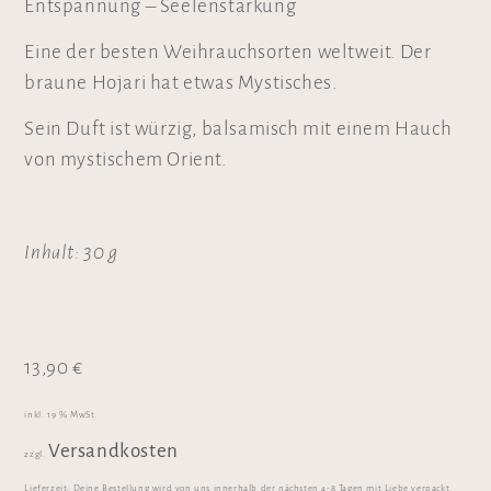
Entspannung – Seelenstärkung
Eine der besten Weihrauchsorten weltweit. Der
braune Hojari hat etwas Mystisches.
Sein Duft ist würzig, balsamisch mit einem Hauch
von mystischem Orient.
Inhalt: 30 g
13,90
€
inkl. 19 % MwSt.
Versandkosten
zzgl.
Lieferzeit:
Deine Bestellung wird von uns innerhalb der nächsten 4-8 Tagen mit Liebe verpackt