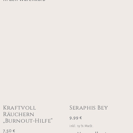
Kraftvoll
Seraphis Bey
Räuchern
9,99
€
„Burnout-Hilfe“
inkl. 19 % MwSt.
7,50
€