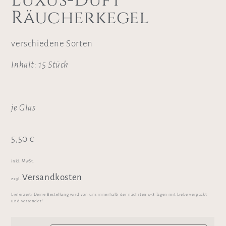
Luxus-Duft
Räucherkegel
verschiedene Sorten
Inhalt: 15 Stück
je Glas
5,50
€
inkl. MwSt.
Versandkosten
zzgl.
Lieferzeit:
Deine Bestellung wird von uns innerhalb der nächsten 4-8 Tagen mit Liebe verpackt
und versendet!