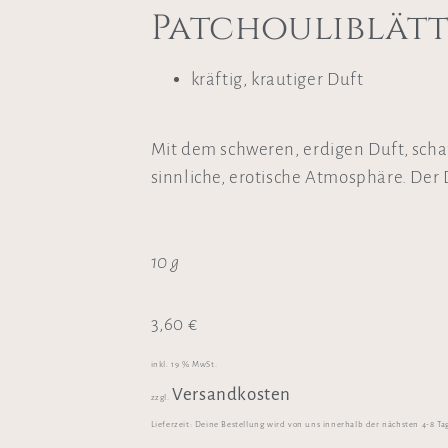
Patchouliblät
kräftig, krautiger Duft
Mit dem schweren, erdigen Duft, scha
sinnliche, erotische Atmosphäre. Der 
10 g
3,60
€
inkl. 19 % MwSt.
Versandkosten
zzgl.
Lieferzeit:
Deine Bestellung wird von uns innerhalb der nächsten 4-8 Ta