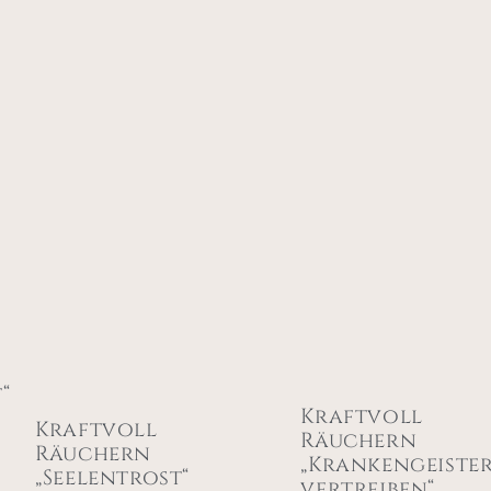
“
Kraftvoll
Kraftvoll
Räuchern
Räuchern
„Krankengeiste
„Seelentrost“
vertreiben“