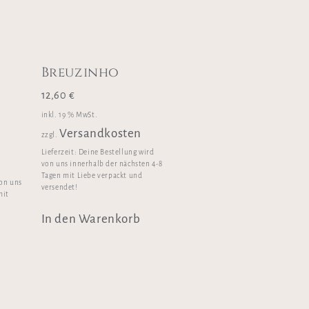
Breuzinho
12,60
€
inkl. 19 % MwSt.
Versandkosten
zzgl.
Lieferzeit:
Deine Bestellung wird
von uns innerhalb der nächsten 4-8
Tagen mit Liebe verpackt und
von uns
versendet!
mit
In den Warenkorb