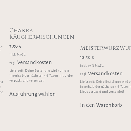
Chakra
e
Räuchermischungen
7,50
€
Meisterwurzwu
“
inkl. MwSt.
12,50
€
Versandkosten
zzgl.
inkl. 19 % MwSt.
Lieferzeit:
Deine Bestellung wird von uns
Versandkosten
zzgl.
innerhalb der nächsten 4-8 Tagen mit Liebe
verpackt und versendet!
Lieferzeit:
Deine Bestellung wird 
ird
innerhalb der nächsten 4-8 Tagen 
n
Liebe verpackt und versendet!
und
Ausführung wählen
In den Warenkorb