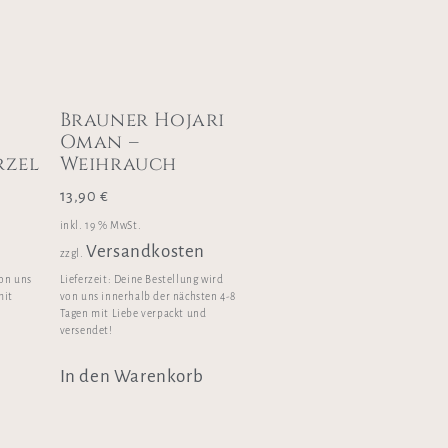
Brauner Hojari
Oman –
rzel
Weihrauch
13,90
€
inkl. 19 % MwSt.
Versandkosten
zzgl.
von uns
Lieferzeit:
Deine Bestellung wird
mit
von uns innerhalb der nächsten 4-8
Tagen mit Liebe verpackt und
versendet!
In den Warenkorb