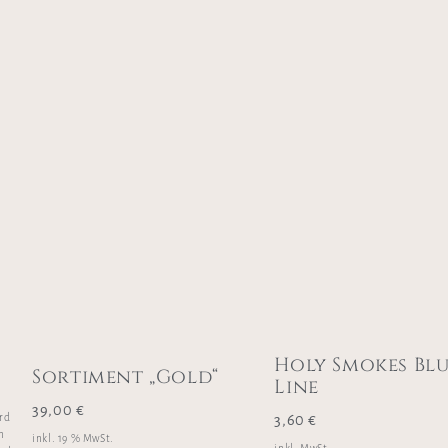
Holy Smokes Bl
Sortiment „Gold“
Line
39,00
€
ird
3,60
€
n
inkl. 19 % MwSt.