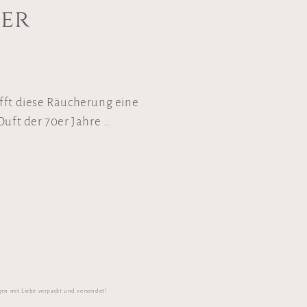
ter
fft diese Räucherung eine
Duft der 70er Jahre …
gen mit Liebe verpackt und versendet!