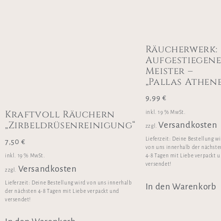
Räucherwerk:
Aufgestiegen
Meister –
„Pallas Athene
9,99
€
Kraftvoll Räuchern
inkl. 19 % MwSt.
„Zirbeldrüsenreinigung“
Versandkosten
zzgl.
Lieferzeit:
Deine Bestellung w
7,50
€
von uns innerhalb der nächste
inkl. 19 % MwSt.
4-8 Tagen mit Liebe verpackt 
versendet!
Versandkosten
zzgl.
Lieferzeit:
Deine Bestellung wird von uns innerhalb
In den Warenkorb
der nächsten 4-8 Tagen mit Liebe verpackt und
versendet!