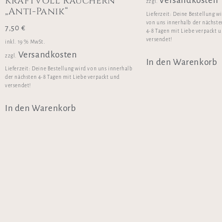
Kraftvoll Räuchern
Versandkosten
zzgl.
„Anti-Panik“
Lieferzeit:
Deine Bestellung w
von uns innerhalb der nächste
7,50
€
4-8 Tagen mit Liebe verpackt 
versendet!
inkl. 19 % MwSt.
Versandkosten
zzgl.
In den Warenkorb
Lieferzeit:
Deine Bestellung wird von uns innerhalb
der nächsten 4-8 Tagen mit Liebe verpackt und
versendet!
In den Warenkorb