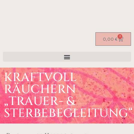
0
0,00
€
KRAFTVOLL
RÄUCHERN
„TRAUER- &
STERBEBEGLEITUNG“