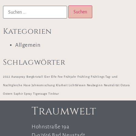
Kategorien
Allgemein
Schlagwörter
2022
Auraspray
Bergkristall
Eier
Elfe
Fee
Frühjahr
Frühling
Frühlings Tag- und
Nachtgleiche
Hase
Jahresmischung
Klarheit
LichtWesen
Neubeginn
Neutralität
Ostara
Ostern
Saphir
Spray
Tigerauge
Tinktur
Traumwelt
Hohnstraße 19a
D-97616 Bad Neustadt