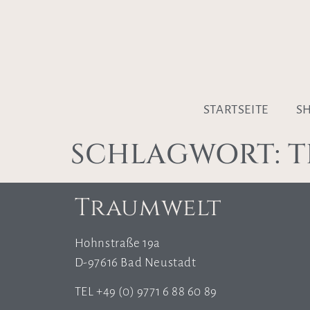
STARTSEITE
S
SCHLAGWORT:
T
Traumwelt
Hohnstraße 19a
D-97616 Bad Neustadt
TEL +49 (0) 9771 6 88 60 89