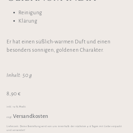
Reinigung
Klärung
Er hat einen süßlich-warmen Duft und einen
besonders sonnigen, goldenen Charakter.
Inhalt: 50 g
8,90
€
inkl. 19 % MwSt.
Versandkosten
zzgl.
Lieferzeit:
Deine Bestellung wird von uns innerhalb der nächsten 4-8 Tagen mit Liebe verpackt
und versendet!