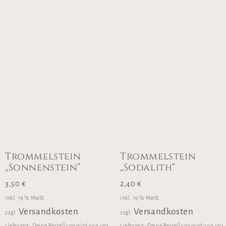
Trommelstein
Trommelstein
„Sonnenstein“
„Sodalith“
3,50
€
2,40
€
inkl. 19 % MwSt.
inkl. 19 % MwSt.
Versandkosten
Versandkosten
zzgl.
zzgl.
Lieferzeit:
Deine Bestellung wird von uns
Lieferzeit:
Deine Bestellung wird von uns