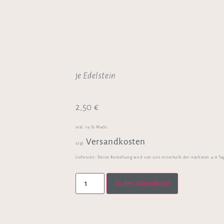
je Edelstein
2,50
€
inkl. 19 % MwSt.
Versandkosten
zzgl.
Lieferzeit:
Deine Bestellung wird von uns innerhalb der nächsten 4-8 Ta
In den Warenkorb