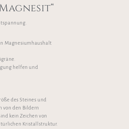
Magnesit“
ntspannung.
 den Magnesiumhaushalt
igräne.
igung helfen und
Größe des Steines und
n von den Bildern
sind kein Zeichen von
ürlichen Kristallstruktur.