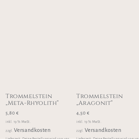
Trommelstein
Trommelstein
„Meta-Rhyolith“
„Aragonit“
5,80
€
4,50
€
inkl. 19 % MwSt.
inkl. 19 % MwSt.
Versandkosten
Versandkosten
zzgl.
zzgl.
Lieferzeit:
Deine Bestellung wird von uns
Lieferzeit:
Deine Bestellung wird von un