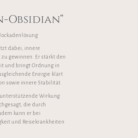
-Obsidian“
Blockadenlösung
zt dabei, innere
 zu gewinnen. Er stärkt den
eit und bringt Ordnung in
sgleichende Energie klärt
on sowie innere Stabilität.
e unterstützende Wirkung
chgesagt, die durch
udem kann er bei
gkeit und Reisekrankheiten