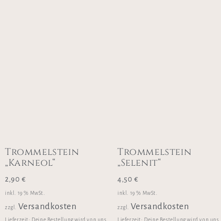
Trommelstein
Trommelstein
„Karneol“
„Selenit“
2,90
€
4,50
€
inkl. 19 % MwSt.
inkl. 19 % MwSt.
Versandkosten
Versandkosten
zzgl.
zzgl.
Lieferzeit:
Deine Bestellung wird von uns
Lieferzeit:
Deine Bestellung wird von uns