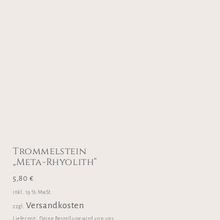
Trommelstein
„Meta-Rhyolith“
5,80
€
inkl. 19 % MwSt.
Versandkosten
zzgl.
Lieferzeit:
Deine Bestellung wird von uns