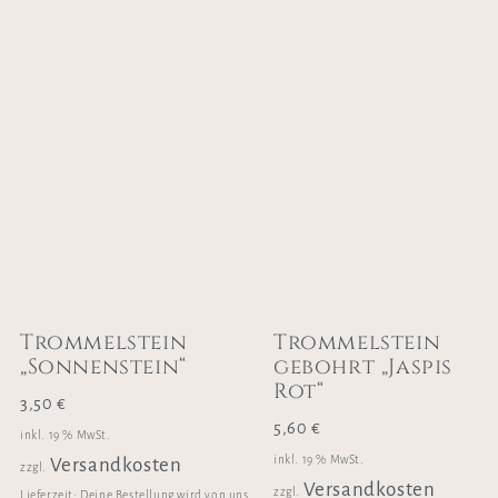
Trommelstein
Trommelstein
„Sonnenstein“
gebohrt „Jaspis
Rot“
3,50
€
5,60
€
inkl. 19 % MwSt.
inkl. 19 % MwSt.
Versandkosten
zzgl.
Versandkosten
zzgl.
Lieferzeit:
Deine Bestellung wird von uns