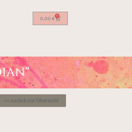
0
0,00
€
IAN“
>> zurück zur Übersicht