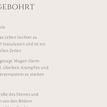
gebohrt
ele
as Leben leichter zu
t loszulassen und ist ein
ollen Zeiten.
chgesagt, Magen-Darm-
l, Übelkeit, Krämpfen und
ervensystem zu stärken.
Größe des Steines und
n von den Bildern