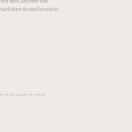
sind kein Zeichen von
ürlichen Kristallstruktur.
gen mit Liebe verpackt und versendet!