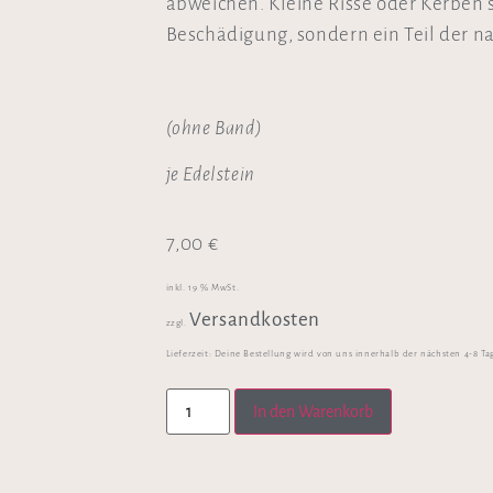
abweichen. Kleine Risse oder Kerben 
Beschädigung, sondern ein Teil der nat
(ohne Band)
je Edelstein
7,00
€
inkl. 19 % MwSt.
Versandkosten
zzgl.
Lieferzeit:
Deine Bestellung wird von uns innerhalb der nächsten 4-8 Ta
In den Warenkorb