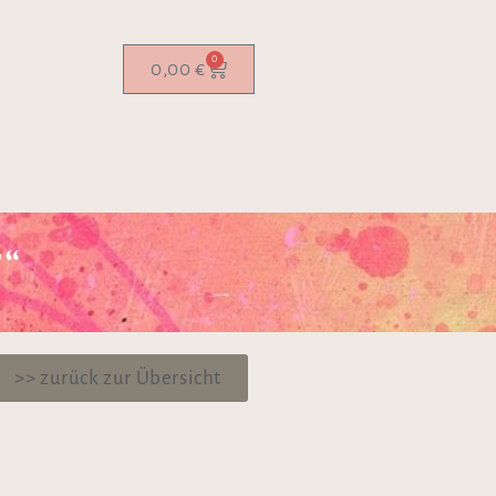
0
0,00
€
“
>> zurück zur Übersicht