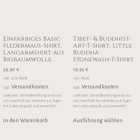
Einfarbiges Basic
Tibet- & Buddhist-
Fledermaus-Shirt,
Art-T-Shirt, Little
Langarmshirt aus
Buddha
Biobaumwolle
Stonewash-T-Shirt
39,90
€
19,95
€
inkl. 19 % MwSt.
inkl. MwSt.
Versandkosten
Versandkosten
zzgl.
zzgl.
Lieferzeit:
Deine Bestellung wird von
Lieferzeit:
Deine Bestellung wird von
uns innerhalb der nächsten 4-8 Tagen
uns innerhalb der nächsten 4-8 Tagen
mit Liebe verpackt und versendet!
mit Liebe verpackt und versendet!
In den Warenkorb
Ausführung wählen