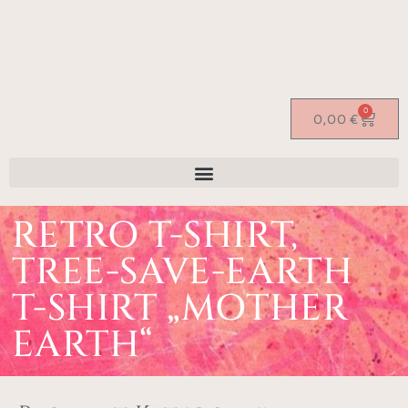
0
0,00
€
RETRO T-SHIRT,
TREE-SAVE-EARTH
T-SHIRT „MOTHER
EARTH“