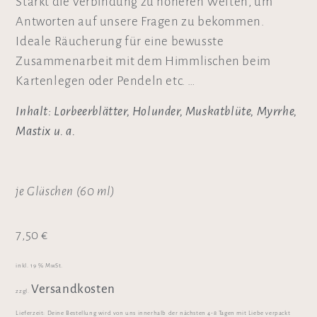
Stärkt die Verbindung zu höheren Welten, um
Antworten auf unsere Fragen zu bekommen.
Ideale Räucherung für eine bewusste
Zusammenarbeit mit dem Himmlischen beim
Kartenlegen oder Pendeln etc. …
Inhalt: Lorbeerblätter, Holunder, Muskatblüte, Myrrhe,
Mastix u. a.
je Gläschen (60 ml)
7,50
€
inkl. 19 % MwSt.
Versandkosten
zzgl.
Lieferzeit:
Deine Bestellung wird von uns innerhalb der nächsten 4-8 Tagen mit Liebe verpackt