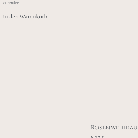
versendet!
In den Warenkorb
Rosenweihra
6,90
€