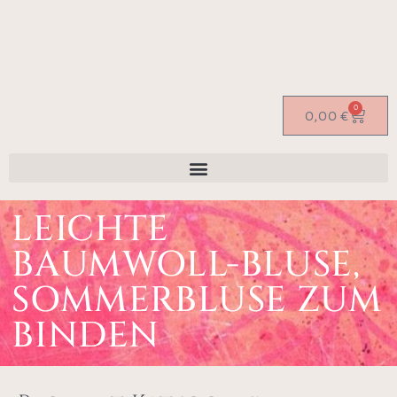
0
0,00
€
LEICHTE
BAUMWOLL-BLUSE,
SOMMERBLUSE ZUM
BINDEN