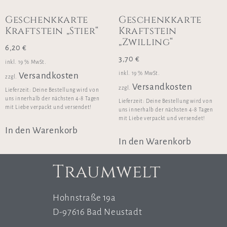
Geschenkkarte
Geschenkkarte
Kraftstein „Stier“
Kraftstein
„Zwilling“
6,20
€
3,70
€
inkl. 19 % MwSt.
inkl. 19 % MwSt.
Versandkosten
zzgl.
Versandkosten
zzgl.
Lieferzeit:
Deine Bestellung wird von
uns innerhalb der nächsten 4-8 Tagen
Lieferzeit:
Deine Bestellung wird von
mit Liebe verpackt und versendet!
uns innerhalb der nächsten 4-8 Tagen
mit Liebe verpackt und versendet!
In den Warenkorb
In den Warenkorb
Traumwelt
Hohnstraße 19a
D-97616 Bad Neustadt