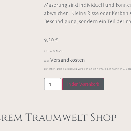
Maserung sind individuell und könne
abweichen. Kleine Risse oder Kerben 
Beschädigung, sondern ein Teil der nat
9,20
€
inkl. 19 % MwSt.
Versandkosten
zzgl.
Lieferzeit:
Deine Bestellung wird von uns innerhalb der nächsten 4-8 Ta
In den Warenkorb
erem Traumwelt Shop