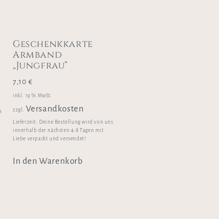
Geschenkkarte
“
Armband
„Jungfrau“
7,10
€
inkl. 19 % MwSt.
Versandkosten
zzgl.
s
Lieferzeit:
Deine Bestellung wird von uns
innerhalb der nächsten 4-8 Tagen mit
Liebe verpackt und versendet!
In den Warenkorb