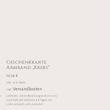
Geschenkkarte
Armband „Krebs“
12,19
€
inkl. 19 % MwSt.
Versandkosten
zzgl.
s
Lieferzeit:
Deine Bestellung wird von uns
innerhalb der nächsten 4-8 Tagen mit
Liebe verpackt und versendet!