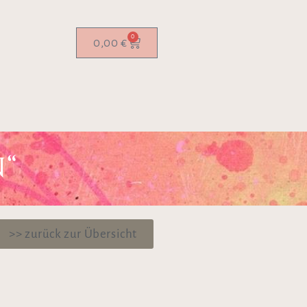
0
0,00
€
“
>> zurück zur Übersicht