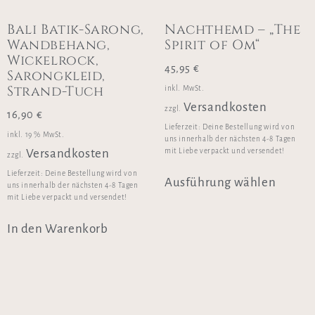
Bali Batik-Sarong,
Nachthemd – „The
Wandbehang,
Spirit of Om“
Wickelrock,
45,95
€
Sarongkleid,
Strand-Tuch
inkl. MwSt.
Versandkosten
zzgl.
16,90
€
Lieferzeit:
Deine Bestellung wird von
inkl. 19 % MwSt.
uns innerhalb der nächsten 4-8 Tagen
mit Liebe verpackt und versendet!
Versandkosten
zzgl.
Lieferzeit:
Deine Bestellung wird von
Ausführung wählen
uns innerhalb der nächsten 4-8 Tagen
mit Liebe verpackt und versendet!
In den Warenkorb