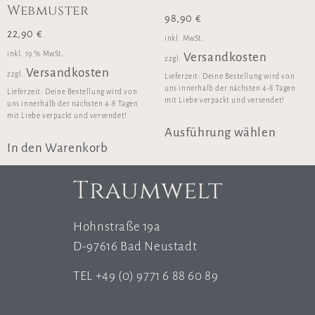
Webmuster
98,90
€
22,90
€
inkl. MwSt.
inkl. 19 % MwSt.
Versandkosten
zzgl.
Versandkosten
zzgl.
Lieferzeit:
Deine Bestellung wird von
uns innerhalb der nächsten 4-8 Tagen
Lieferzeit:
Deine Bestellung wird von
mit Liebe verpackt und versendet!
uns innerhalb der nächsten 4-8 Tagen
mit Liebe verpackt und versendet!
Ausführung wählen
In den Warenkorb
Traumwelt
Hohnstraße 19a
D-97616 Bad Neustadt
TEL +49 (0) 9771 6 88 60 89