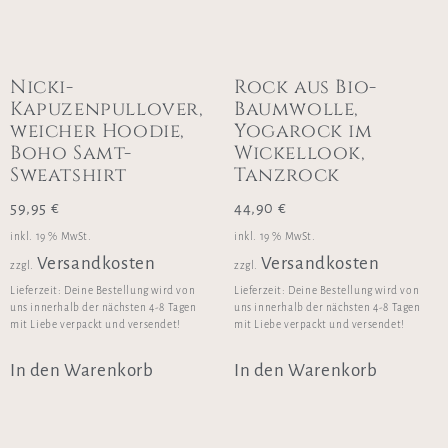
Nicki-
Rock aus Bio-
Kapuzenpullover,
Baumwolle,
weicher Hoodie,
Yogarock im
Boho Samt-
Wickellook,
Sweatshirt
Tanzrock
59,95
€
44,90
€
inkl. 19 % MwSt.
inkl. 19 % MwSt.
Versandkosten
Versandkosten
zzgl.
zzgl.
Lieferzeit:
Deine Bestellung wird von
Lieferzeit:
Deine Bestellung wird von
uns innerhalb der nächsten 4-8 Tagen
uns innerhalb der nächsten 4-8 Tagen
mit Liebe verpackt und versendet!
mit Liebe verpackt und versendet!
In den Warenkorb
In den Warenkorb