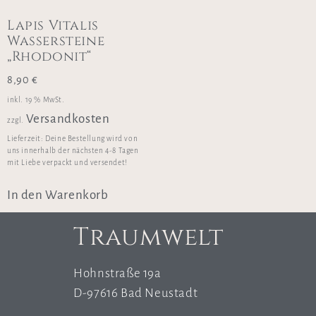
Lapis Vitalis
Wassersteine
„Rhodonit“
8,90
€
inkl. 19 % MwSt.
Versandkosten
zzgl.
Lieferzeit:
Deine Bestellung wird von
uns innerhalb der nächsten 4-8 Tagen
mit Liebe verpackt und versendet!
In den Warenkorb
Traumwelt
Hohnstraße 19a
D-97616 Bad Neustadt