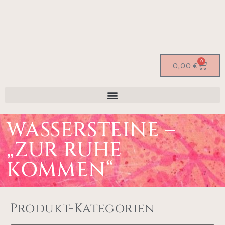
0
0,00
€
WASSERSTEINE –
„ZUR RUHE
KOMMEN“
Produkt-Kategorien