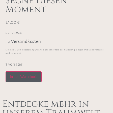
Segne diesen
Moment
21,00
€
inkl. 19 % MwSt.
Versandkosten
zzgl.
Lieferzeit:
Deine Bestellung wird von uns innerhalb der nächsten 4-8 Tagen mit Liebe verpackt
und versendet!
1 vorrätig
In den Warenkorb
Entdecke mehr in
unserem Traumwelt