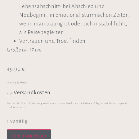
Lebensabschnitt: bei Abschied und
Neubeginn, in emotional stürmischen Zeiten,
wenn man traurig ist oder sich instabil fühlt,
als Reisebegleiter
Vertrauen und Trost finden
Größe ca. 17 cm
49,90
€
inkl. 19 % MwSt.
Versandkosten
zzgl.
Lieferzeit:
Deine Bestellung wird von uns innerhalb der nächsten 4-8 Tagen mit Liebe verpackt
und versendet!
1 vorrätig
In den Warenkorb