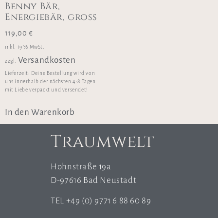
Benny Bär,
Energiebär, groß
119,00
€
inkl. 19 % MwSt.
Versandkosten
zzgl.
Lieferzeit:
Deine Bestellung wird von
uns innerhalb der nächsten 4-8 Tagen
mit Liebe verpackt und versendet!
In den Warenkorb
Traumwelt
Hohnstraße 19a
D-97616 Bad Neustadt
TEL +49 (0) 9771 6 88 60 89