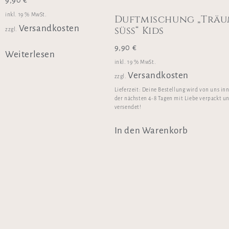
inkl. 19 % MwSt.
Duftmischung „Trä
Versandkosten
süß“ Kids
zzgl.
9,90
€
Weiterlesen
inkl. 19 % MwSt.
Versandkosten
zzgl.
Lieferzeit:
Deine Bestellung wird von uns in
der nächsten 4-8 Tagen mit Liebe verpackt u
versendet!
In den Warenkorb