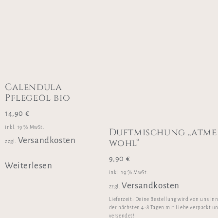
Calendula
Pflegeöl bio
14,90
€
inkl. 19 % MwSt.
Duftmischung „atme
Versandkosten
wohl“
zzgl.
9,90
€
Weiterlesen
inkl. 19 % MwSt.
Versandkosten
zzgl.
Lieferzeit:
Deine Bestellung wird von uns in
der nächsten 4-8 Tagen mit Liebe verpackt u
versendet!