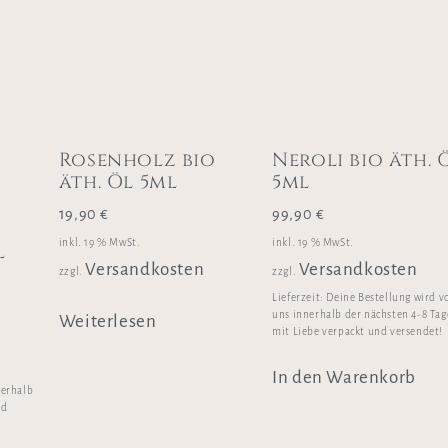
Rosenholz bio
Neroli bio äth. 
äth. Öl 5ml
5ml
19,90
€
99,90
€
inkl. 19 % MwSt.
inkl. 19 % MwSt.
l
Versandkosten
Versandkosten
zzgl.
zzgl.
Lieferzeit:
Deine Bestellung wird v
uns innerhalb der nächsten 4-8 Ta
Weiterlesen
mit Liebe verpackt und versendet!
In den Warenkorb
nerhalb
nd