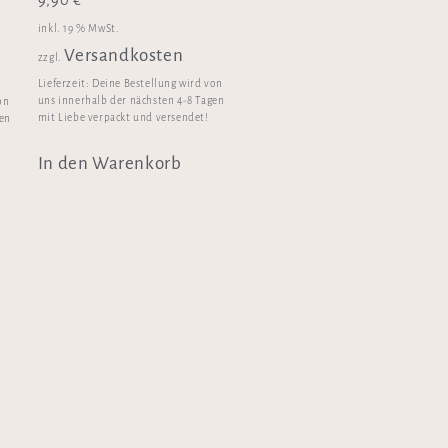
9,90
€
inkl. 19 % MwSt.
Versandkosten
zzgl.
Lieferzeit:
Deine Bestellung wird von
uns innerhalb der nächsten 4-8 Tagen
on
mit Liebe verpackt und versendet!
gen
In den Warenkorb