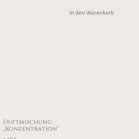
In den Warenkorb
Duftmischung
„Konzentration“
9,90
€