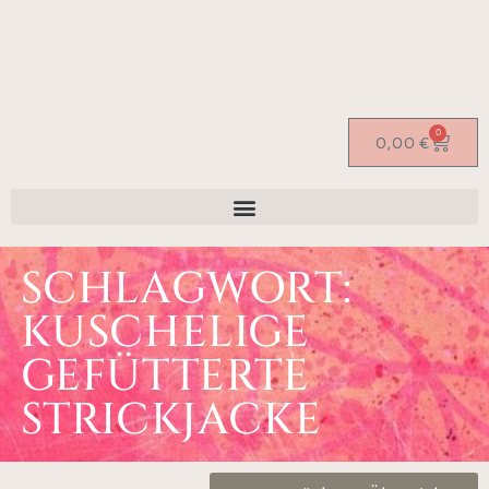
0
0,00
€
SCHLAGWORT:
KUSCHELIGE
GEFÜTTERTE
STRICKJACKE