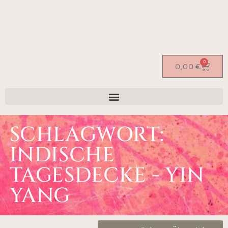
0
0,00
€
SCHLAGWORT:
INDISCHE
TAGESDECKE - YIN
YANG