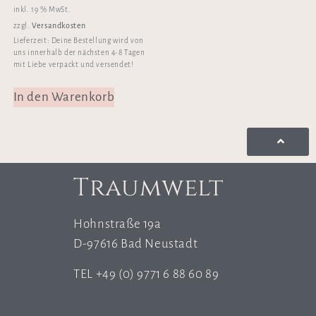
inkl. 19 % MwSt.
Versandkosten
zzgl.
Lieferzeit:
Deine Bestellung wird von
uns innerhalb der nächsten 4-8 Tagen
mit Liebe verpackt und versendet!
In den Warenkorb
Traumwelt
Hohnstraße 19a
D-97616 Bad Neustadt
TEL +49 (0) 9771 6 88 60 89