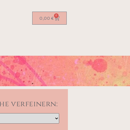
0
0,00
€
he verfeinern: