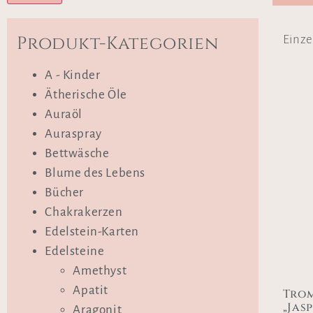
Produkt-Kategorien
Einze
A - Kinder
Ätherische Öle
Auraöl
Auraspray
Bettwäsche
Blume des Lebens
Bücher
Chakrakerzen
Edelstein-Karten
Edelsteine
Amethyst
Apatit
Trom
„Jasp
Aragonit