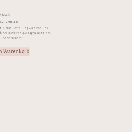
 % MwSt.
rsandkosten
it:
Deine Bestellung wird von uns
b der nächsten 4-8 Tagen mit Liebe
 und versendet!
en Warenkorb