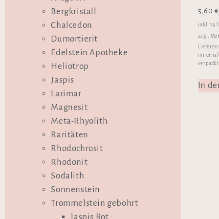
5,60
€
Bergkristall
Chalcedon
inkl. 19
Ve
zzgl.
Dumortierit
Lieferze
Edelstein Apotheke
innerhal
verpackt
Heliotrop
Jaspis
In d
Larimar
Magnesit
Meta-Rhyolith
Raritäten
Rhodochrosit
Rhodonit
Sodalith
Sonnenstein
Trommelstein gebohrt
Jaspis Rot