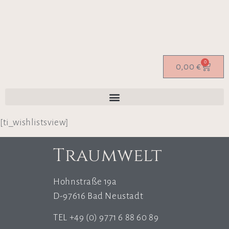
0
0,00
€
[ti_wishlistsview]
Traumwelt
Hohnstraße 19a
D-97616 Bad Neustadt
TEL +49 (0) 9771 6 88 60 89